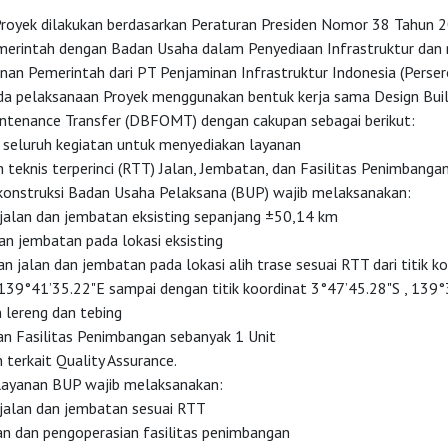
royek dilakukan berdasarkan Peraturan Presiden Nomor 38 Tahun 
erintah dengan Badan Usaha dalam Penyediaan Infrastruktur da
nan Pemerintah dari PT Penjaminan Infrastruktur Indonesia (Perser
da pelaksanaan Proyek menggunakan bentuk kerja sama Design Buil
ntenance Transfer (DBFOMT) dengan cakupan sebagai berikut:
 seluruh kegiatan untuk menyediakan layanan
 teknis terperinci (RTT) Jalan, Jembatan, dan Fasilitas Penimbanga
konstruksi Badan Usaha Pelaksana (BUP) wajib melaksanakan:
 jalan dan jembatan eksisting sepanjang ±50,14 km
n jembatan pada lokasi eksisting
 jalan dan jembatan pada lokasi alih trase sesuai RTT dari titik k
139°41’35.22"E sampai dengan titik koordinat 3°47’45.28"S , 139°
 lereng dan tebing
n Fasilitas Penimbangan sebanyak 1 Unit
terkait Quality Assurance.
layanan BUP wajib melaksanakan:
 jalan dan jembatan sesuai RTT
an dan pengoperasian fasilitas penimbangan