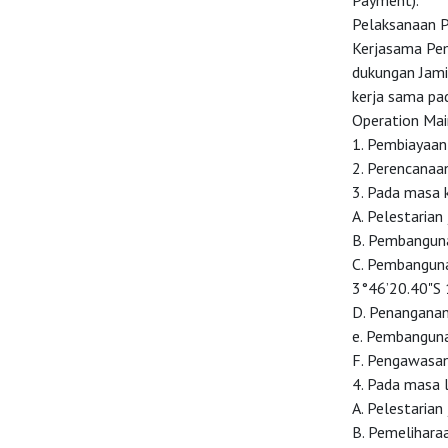
Payment).
Pelaksanaan P
Kerjasama Pem
dukungan Jami
kerja sama pa
Operation Mai
1. Pembiayaan
2. Perencanaan
3. Pada masa 
A. Pelestarian
B. Pembanguna
C. Pembangunan
3°46’20.40"S 
D. Penanganan
e. Pembanguna
F. Pengawasan 
4. Pada masa 
A. Pelestarian
B. Pemelihara