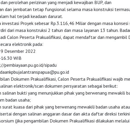
 dan perolehan perizinan yang menjadi kewajiban BUP, dan
lan dan jembatan tetap fungsional selama masa konstruksi termas
lam hal terjadi keadaan darurat.
a investasi Proyek sebesar Rp.3.116,46 Miliar dengan masa konsesi
rdiri dari masa konstruksi 2 tahun dan masa layanan 13 tahun. Bad
adi Calon Peserta Prakualifikasi, dapat mendaftar dan mengambi
 secara elektronik pada:
-29 Desember 2022
-16.30 WIB
://pembiayaan.pu.go.id/sipadu
daankpbujalantranspapua@pu.go.id
ilan Dokumen Prakualifikasi, Calon Peserta Prakualifikasi wajib m
alinan elektronik/scan dokumen persyaratan sebagai berikut:
 salinan bukti yang menunjukkan pihak yang berwenang mewakili b
um badan usaha;
 surat kuasa dari pihak yang berwenang mewakili badan usaha ata
sertai dengan salinan anggaran dasar dan akta daftar direksi terkin
sorsium (jika pengambilan Dokumen Prakualifikasi dilakukan melalu