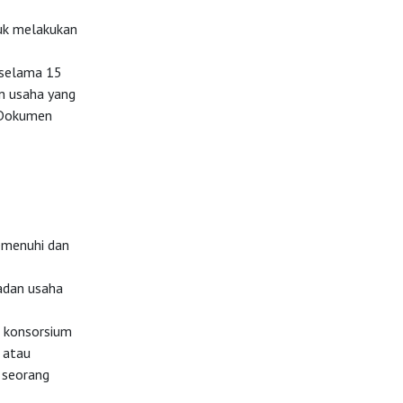
uk melakukan
 selama 15
an usaha yang
l Dokumen
emenuhi dan
adan usaha
u konsorsium
i atau
i seorang