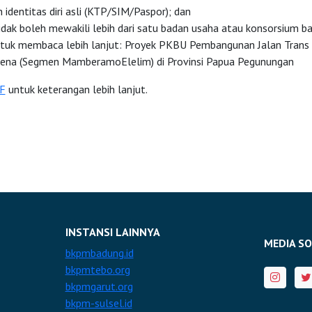
identitas diri asli (KTP/SIM/Paspor); dan
idak boleh mewakili lebih dari satu badan usaha atau konsorsium b
uk membaca lebih lanjut: Proyek PKBU Pembangunan Jalan Trans
ena (Segmen MamberamoElelim) di Provinsi Papua Pegunungan
F
untuk keterangan lebih lanjut.
INSTANSI LAINNYA
MEDIA SO
bkpmbadung.id
bkpmtebo.org
bkpmgarut.org
bkpm-sulsel.id