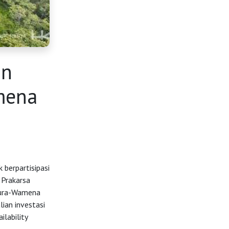
an
mena
berpartisipasi
 Prakarsa
pura-Wamena
ian investasi
lability