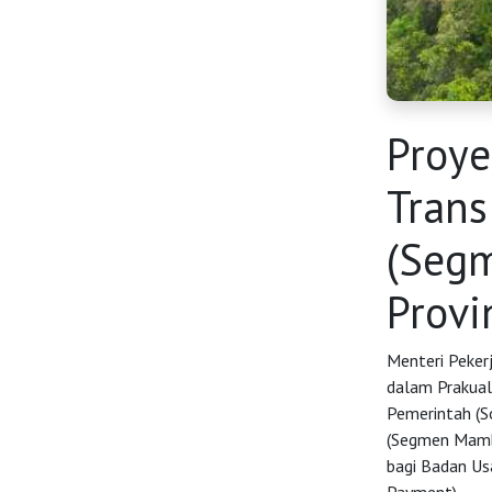
Proy
Trans
HOME
(Seg
Provi
OSS
Menteri Peker
Agenda
dalam Prakual
Pemerintah (S
(Segmen Mambe
Investasi
bagi Badan Us