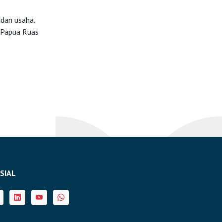
adan usaha.
 Papua Ruas
SIAL