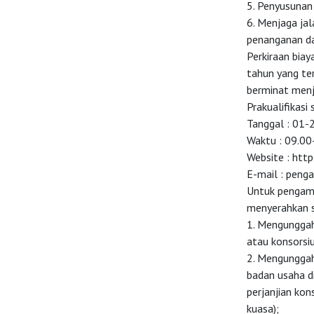
5. Penyusunan
6. Menjaga ja
penanganan da
Perkiraan biay
tahun yang te
berminat menj
Prakualifikasi
Tanggal : 01
Waktu : 09.00
Website : http
E-mail :
penga
Untuk pengamb
menyerahkan s
1. Mengunggah
atau konsorsi
2. Mengunggah
badan usaha di
perjanjian kon
kuasa);