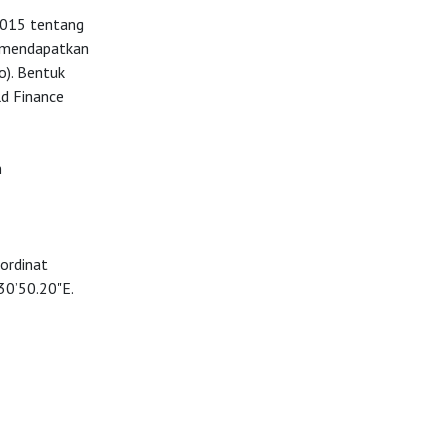
2015 tentang
n mendapatkan
o). Bentuk
d Finance
n
oordinat
30’50.20"E.