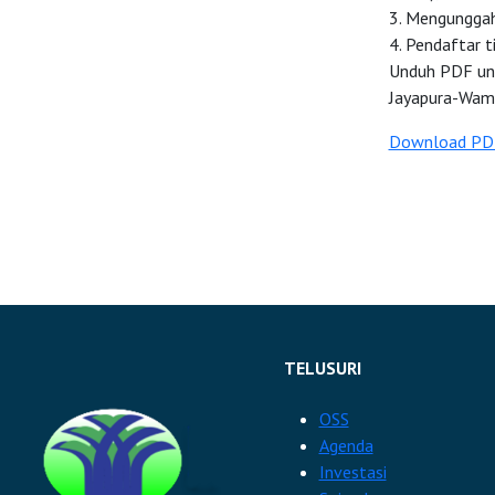
3. Mengunggah 
4. Pendaftar t
Unduh PDF unt
Jayapura-Wam
Download PD
TELUSURI
OSS
Agenda
Investasi