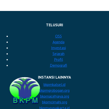
TELUSURI
OSS
Agenda
Investasi
Sejarah
Profil
Demografi
INSTANSI LAINNYA
bkpmkalsel.id
bkpmgrobogan.org
bkpmacehjaya.org
bkpmcimahi.org
bkpmyogyakarta.id